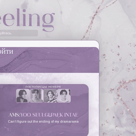
eeling
руйтесь
.
ойти
ПОСТОПИСЦЫ НОЯБРЯ
AMS:
YOO SEULGI
,
PAEK INTAE
Can't figure out the ending of my dramarama