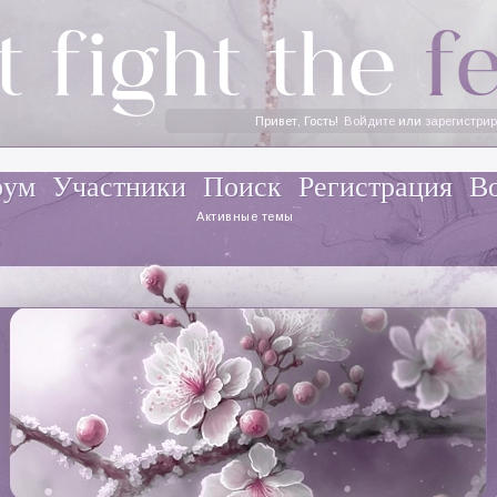
t fight the
f
Привет, Гость!
Войдите
или
зарегистри
рум
Участники
Поиск
Регистрация
В
Активные темы